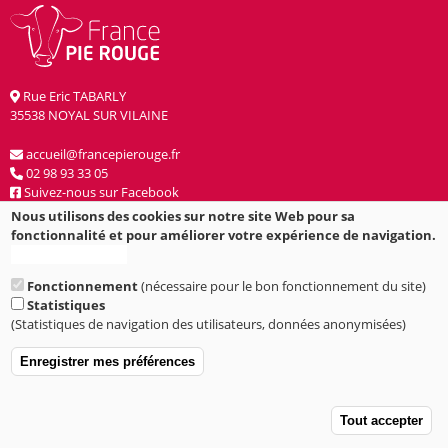
Rue Eric TABARLY
35538 NOYAL SUR VILAINE
accueil@francepierouge.fr
02 98 93 33 05
Suivez-nous sur Facebook
Nous utilisons des cookies sur notre site Web pour sa
2022 © France Pie Rouge
fonctionnalité et pour améliorer votre expérience de navigation.
Plus d'informations
Mentions légales
Fonctionnement
(nécessaire pour le bon fonctionnement du site)
Statistiques
(Statistiques de navigation des utilisateurs, données anonymisées)
Enregistrer mes préférences
A
Tout accepter