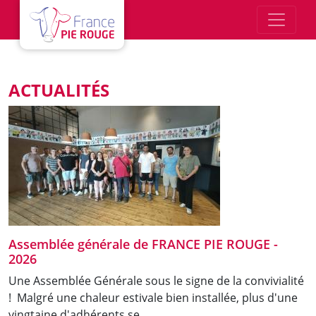
Aller au contenu principal
ACTUALITÉS
Assemblée générale de FRANCE PIE ROUGE -
2026
Une Assemblée Générale sous le signe de la convivialité
! Malgré une chaleur estivale bien installée, plus d'une
vingtaine d'adhérents se…