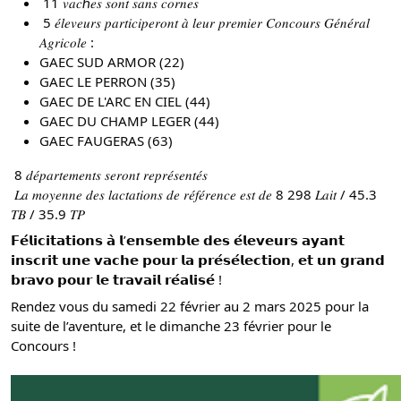
 11 𝑣𝑎𝑐ℎ𝑒𝑠 𝑠𝑜𝑛𝑡 𝑠𝑎𝑛𝑠 𝑐𝑜𝑟𝑛𝑒𝑠
 5 𝑒́𝑙𝑒𝑣𝑒𝑢𝑟𝑠 𝑝𝑎𝑟𝑡𝑖𝑐𝑖𝑝𝑒𝑟𝑜𝑛𝑡 𝑎̀ 𝑙𝑒𝑢𝑟 𝑝𝑟𝑒𝑚𝑖𝑒𝑟 𝐶𝑜𝑛𝑐𝑜𝑢𝑟𝑠 𝐺𝑒́𝑛𝑒́𝑟𝑎𝑙 
𝐴𝑔𝑟𝑖𝑐𝑜𝑙𝑒 :
GAEC SUD ARMOR (22)
GAEC LE PERRON (35)
GAEC DE L'ARC EN CIEL (44)
GAEC DU CHAMP LEGER (44)
GAEC FAUGERAS (63)
 8 𝑑𝑒́𝑝𝑎𝑟𝑡𝑒𝑚𝑒𝑛𝑡𝑠 𝑠𝑒𝑟𝑜𝑛𝑡 𝑟𝑒𝑝𝑟𝑒́𝑠𝑒𝑛𝑡𝑒́𝑠
 𝐿𝑎 𝑚𝑜𝑦𝑒𝑛𝑛𝑒 𝑑𝑒𝑠 𝑙𝑎𝑐𝑡𝑎𝑡𝑖𝑜𝑛𝑠 𝑑𝑒 𝑟𝑒́𝑓𝑒́𝑟𝑒𝑛𝑐𝑒 𝑒𝑠𝑡 𝑑𝑒 8 298 𝐿𝑎𝑖𝑡 / 45.3 
𝑇𝐵 / 35.9 𝑇𝑃
𝗙𝗲́𝗹𝗶𝗰𝗶𝘁𝗮𝘁𝗶𝗼𝗻𝘀 𝗮̀ 𝗹’𝗲𝗻𝘀𝗲𝗺𝗯𝗹𝗲 𝗱𝗲𝘀 𝗲́𝗹𝗲𝘃𝗲𝘂𝗿𝘀 𝗮𝘆𝗮𝗻𝘁 
𝗶𝗻𝘀𝗰𝗿𝗶𝘁 𝘂𝗻𝗲 𝘃𝗮𝗰𝗵𝗲 𝗽𝗼𝘂𝗿 𝗹𝗮 𝗽𝗿𝗲́𝘀𝗲́𝗹𝗲𝗰𝘁𝗶𝗼𝗻, 𝗲𝘁 𝘂𝗻 𝗴𝗿𝗮𝗻𝗱 
𝗯𝗿𝗮𝘃𝗼 𝗽𝗼𝘂𝗿 𝗹𝗲 𝘁𝗿𝗮𝘃𝗮𝗶𝗹 𝗿𝗲́𝗮𝗹𝗶𝘀𝗲́ ! 
Rendez vous du samedi 22 février au 2 mars 2025 pour la 
suite de l’aventure, et le dimanche 23 février pour le 
Concours ! 