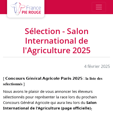
Aller au contenu principal
Sélection - Salon
International de
l'Agriculture 2025
4 février 2025
[ 𝗖𝗼𝗻𝗰𝗼𝘂𝗿𝘀 𝗚é𝗻é𝗿𝗮𝗹 𝗔𝗴𝗿𝗶𝗰𝗼𝗹𝗲 𝗣𝗮𝗿𝗶𝘀 𝟮𝟬𝟮𝟱 : 𝐥𝐚 𝐥𝐢𝐬𝐭𝐞 𝐝𝐞𝐬 
𝐬𝐞́𝐥𝐞𝐜𝐭𝐢𝐨𝐧𝐧𝐞́𝐬 ]
Nous avons le plaisir de vous annoncer les éleveurs 
sélectionnés pour représenter la race lors du prochain 
Concours Général Agricole qui aura lieu lors du 
Salon 
International de l'Agriculture (page officielle)
!