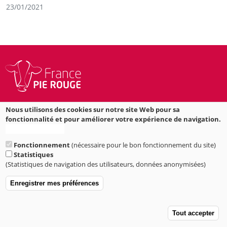
23/01/2021
Rue Eric TABARLY
Nous utilisons des cookies sur notre site Web pour sa
35538 NOYAL SUR VILAINE
fonctionnalité et pour améliorer votre expérience de navigation.
Plus d'informations
accueil@francepierouge.fr
Fonctionnement
(nécessaire pour le bon fonctionnement du site)
02 98 93 33 05
Statistiques
Suivez-nous sur Facebook
(Statistiques de navigation des utilisateurs, données anonymisées)
2022 © France Pie Rouge
Enregistrer mes préférences
Mentions légales
A
Tout accepter