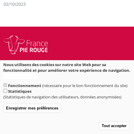
02/10/2023
Rue Eric TABARLY
Nous utilisons des cookies sur notre site Web pour sa
35538 NOYAL SUR VILAINE
fonctionnalité et pour améliorer votre expérience de navigation.
Plus d'informations
accueil@francepierouge.fr
Fonctionnement
(nécessaire pour le bon fonctionnement du site)
02 98 93 33 05
Statistiques
Suivez-nous sur Facebook
(Statistiques de navigation des utilisateurs, données anonymisées)
2022 © France Pie Rouge
Enregistrer mes préférences
Mentions légales
A
Tout accepter