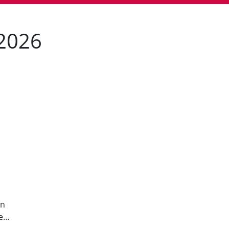
 2026
en
se…