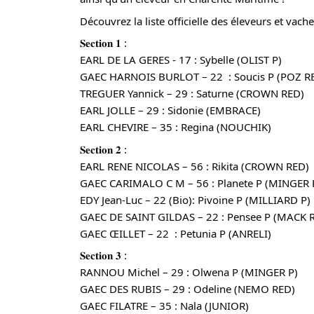
Découvrez la liste officielle des éleveurs et vach
𝐒𝐞𝐜𝐭𝐢𝐨𝐧 𝟏 :
EARL DE LA GERES - 17 : Sybelle (OLIST P)
GAEC HARNOIS BURLOT – 22  : Soucis P (POZ R
TREGUER Yannick – 29 : Saturne (CROWN RED)
EARL JOLLE – 29 : Sidonie (EMBRACE)
EARL CHEVIRE – 35 : Regina (NOUCHIK)
𝐒𝐞𝐜𝐭𝐢𝐨𝐧 𝟐 :
EARL RENE NICOLAS – 56 : Rikita (CROWN RED)
GAEC CARIMALO C M – 56 : Planete P (MINGER 
EDY Jean-Luc – 22 (Bio): Pivoine P (MILLIARD P)
GAEC DE SAINT GILDAS – 22 : Pensee P (MACK 
GAEC ŒILLET – 22  : Petunia P (ANRELI)
𝐒𝐞𝐜𝐭𝐢𝐨𝐧 𝟑 :
RANNOU Michel – 29 : Olwena P (MINGER P)
GAEC DES RUBIS – 29 : Odeline (NEMO RED)
GAEC FILATRE – 35 : Nala (JUNIOR)