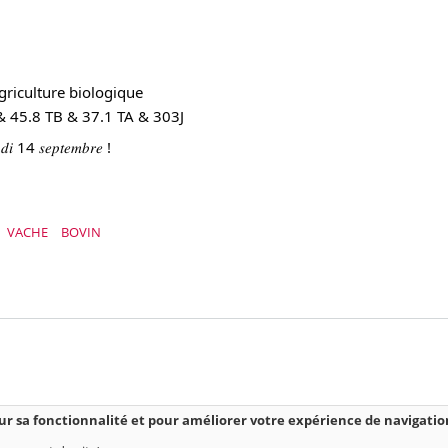
agriculture biologique
& 45.8 TB & 37.1 TA & 303J
𝑒𝑢𝑑𝑖 14 𝑠𝑒𝑝𝑡𝑒𝑚𝑏𝑟𝑒 !
VACHE
BOVIN
our sa fonctionnalité et pour améliorer votre expérience de navigatio