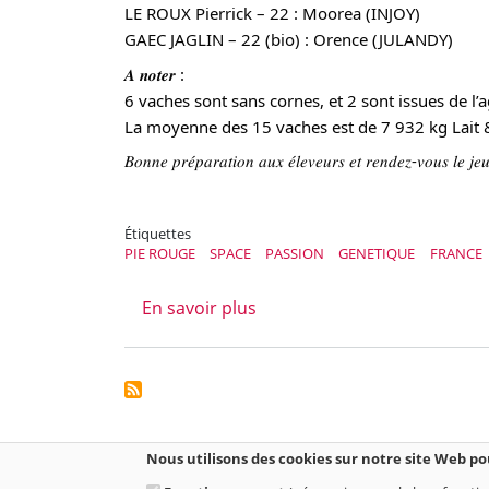
LE ROUX Pierrick – 22 : Moorea (INJOY)
GAEC JAGLIN – 22 (bio) : Orence (JULANDY)
𝑨 𝒏𝒐𝒕𝒆𝒓 :
6 vaches sont sans cornes, et 2 sont issues de l’
La moyenne des 15 vaches est de 7 932 kg Lait 
𝐵𝑜𝑛𝑛𝑒 𝑝𝑟𝑒́𝑝𝑎𝑟𝑎𝑡𝑖𝑜𝑛 𝑎𝑢𝑥 𝑒́𝑙𝑒𝑣𝑒𝑢𝑟𝑠 𝑒𝑡 𝑟𝑒𝑛𝑑𝑒𝑧-𝑣𝑜𝑢𝑠 𝑙𝑒 𝑗
Étiquettes
PIE ROUGE
SPACE
PASSION
GENETIQUE
FRANCE
sur Sélection SPACE 2023
En savoir plus
Nous utilisons des cookies sur notre site Web p